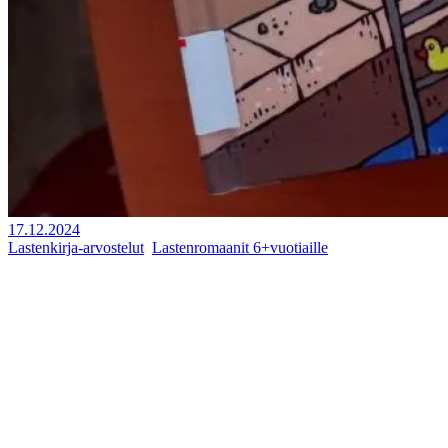
17.12.2024
Lastenkirja-arvostelut
,
Lastenromaanit 6+vuotiaille
Tapani Bagge: Komisario Pulmu ja
kumiankkojen arvoitus
Kevyt kirja-arvostelu: helppolukuinen lasten
dekkarikirja.
Komisario Pulmu ja kumiankkojen arvoitus on tosi
kunnianhimoinen teos! Tiedän, että moni ajattelee nyt, että miten