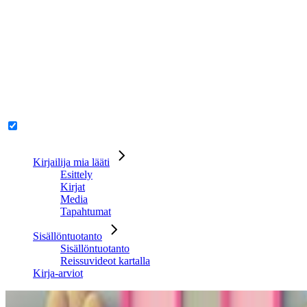
Kirjailija mia lääti
Esittely
Kirjat
Media
Tapahtumat
Sisällöntuotanto
Sisällöntuotanto
Reissuvideot kartalla
Kirja-arviot