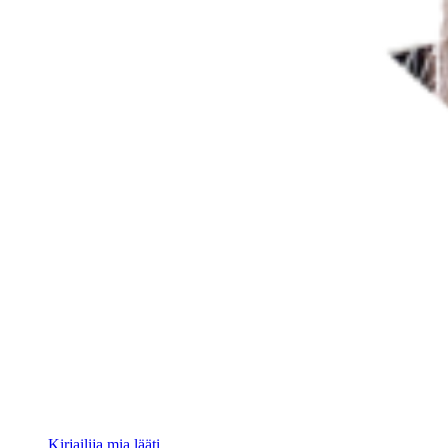
Kirjailija mia lääti