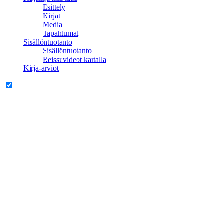
Esittely
Kirjat
Media
Tapahtumat
Sisällöntuotanto
Sisällöntuotanto
Reissuvideot kartalla
Kirja-arviot