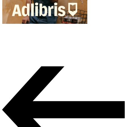
Lue kirjan esittely/arvostele kirja Lastenkirjat.net hakemistossa
https://www.lastenkirjat.net/books/komisario-pulmu-ja-
kumiankkojen-arvoitus
share: