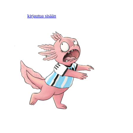
Vastaa
Sinun täytyy
kirjautua sisään
kommentoidaksesi.
Ota yhteyttä:
Mia Lääti, Hyvinkää: