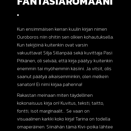
FANTASIAROMAANI
.
Kun ensimmäisen kerran kuulin kirjan nimen
Ouroboros niin ohitin sen olkien kohautuksella.
Kun tekijöinä kuitenkin ovat varsin
vakuuttavat Silja Sillanpää sekä kuvittaja Pasi
Pitkänen, oli selvää, että kirja päätyy kuitenkin
enemmin tai myöhemmin käsiini. Ja vitsit, olis
saanut päätyä aikaisemminkin, olen melkein
sanaton! Ei nimi kirjaa pahenna!
Rakastan meinaan miten täydellinen
kokonaisuus kirja on! Kuvitus, teksti, taitto,
fontti, isot marginaalit… Se vaan on
visuaalinen karkki koko kirja! Tarina on todella
omaperäinen. Siinähän tämä Kivi-poika lähtee