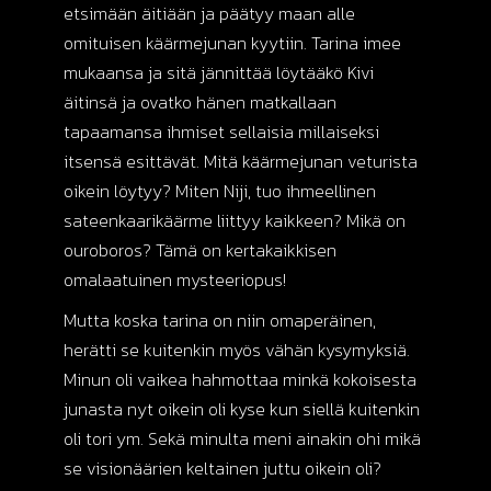
etsimään äitiään ja päätyy maan alle
omituisen käärmejunan kyytiin. Tarina imee
mukaansa ja sitä jännittää löytääkö Kivi
äitinsä ja ovatko hänen matkallaan
tapaamansa ihmiset sellaisia millaiseksi
itsensä esittävät. Mitä käärmejunan veturista
oikein löytyy? Miten Niji, tuo ihmeellinen
sateenkaarikäärme liittyy kaikkeen? Mikä on
ouroboros? Tämä on kertakaikkisen
omalaatuinen mysteeriopus!
Mutta koska tarina on niin omaperäinen,
herätti se kuitenkin myös vähän kysymyksiä.
Minun oli vaikea hahmottaa minkä kokoisesta
junasta nyt oikein oli kyse kun siellä kuitenkin
oli tori ym. Sekä minulta meni ainakin ohi mikä
se visionäärien keltainen juttu oikein oli?