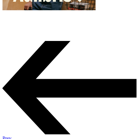
Lue kirjan esittely/arvostele kirja Lastenkirjat.net hakemistossa
share:
Prev