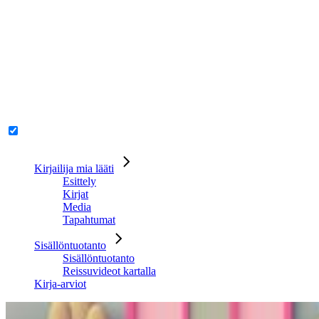
Kirjailija mia lääti
Esittely
Kirjat
Media
Tapahtumat
Sisällöntuotanto
Sisällöntuotanto
Reissuvideot kartalla
Kirja-arviot