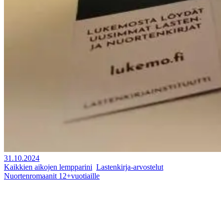
31.10.2024
Kaikkien aikojen lempparini
,
Lastenkirja-arvostelut
,
Nuortenromaanit 12+vuotiaille
Satu Tammela: Murtumia
Tutustuin ensimmäistä kertaa säeromaaniin, ennakkoluulojen