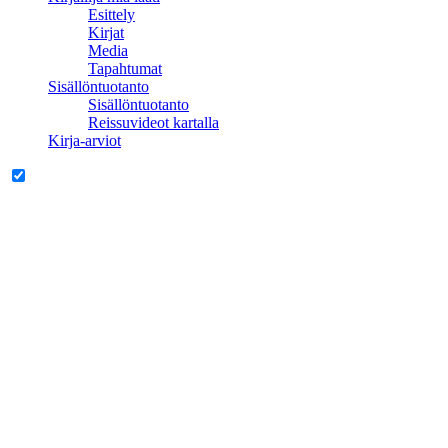
Esittely
Kirjat
Media
Tapahtumat
Sisällöntuotanto
Sisällöntuotanto
Reissuvideot kartalla
Kirja-arviot