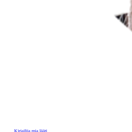
Kirjailija mia lääti