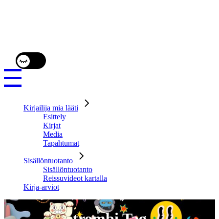
Kirjailija mia lääti
Esittely
Kirjat
Media
Tapahtumat
Sisällöntuotanto
Sisällöntuotanto
Reissuvideot kartalla
Kirja-arviot
trombi Tag