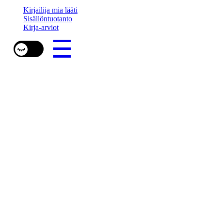
Kirjailija mia lääti
Sisällöntuotanto
Kirja-arviot