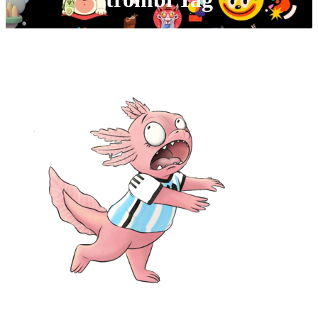
No posts were found for provided query parameters.
Ota yhteyttä: