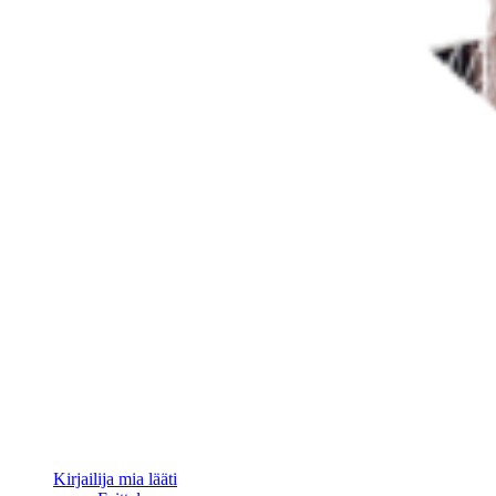
Kirjailija mia lääti