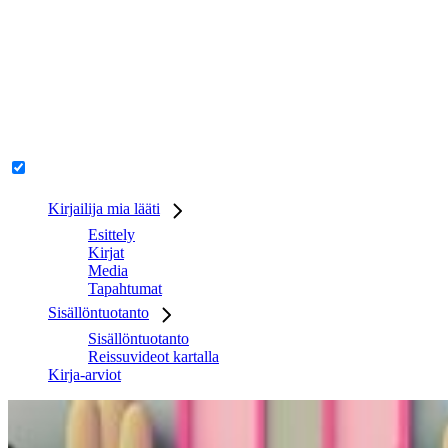
Kirjailija mia lääti
Esittely
Kirjat
Media
Tapahtumat
Sisällöntuotanto
Sisällöntuotanto
Reissuvideot kartalla
Kirja-arviot