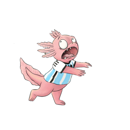
No posts were found for provided query parameters.
Ota yhteyttä:
Mia Lääti, Hyvinkää: