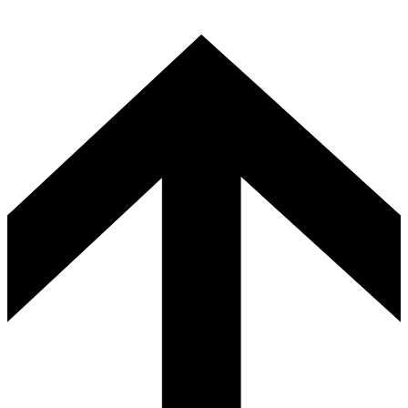
mia.laati(at)unteli.fi