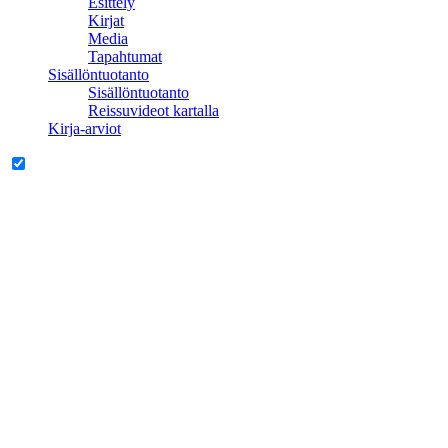
Esittely
Kirjat
Media
Tapahtumat
Sisällöntuotanto
Sisällöntuotanto
Reissuvideot kartalla
Kirja-arviot