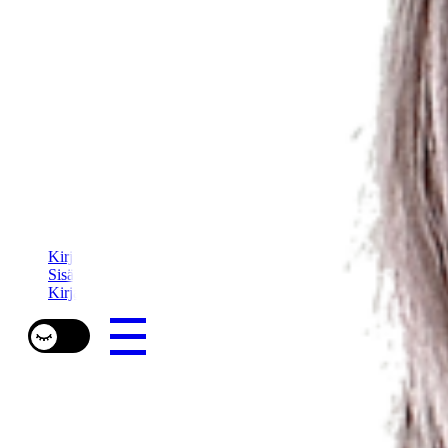
Kirjailija mia lääti
Sisällöntuotanto
Kirja-arviot