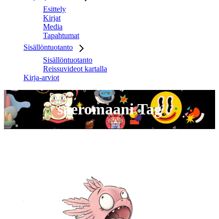
Esittely
Kirjat
Media
Tapahtumat
Sisällöntuotanto
Sisällöntuotanto
Reissuvideot kartalla
Kirja-arviot
säeromaani Tag
No posts were found for provided query parameters.