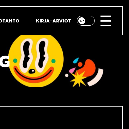
UOTANTO
KIRJA-ARVIOT
to
AG
rtalla