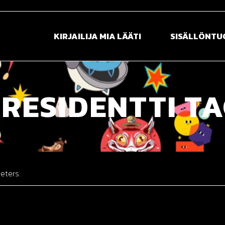
KIRJAILIJA MIA LÄÄTI
SISÄLLÖNT
Esittely
Sisällöntuotan
RESIDENTTI T
Kirjat
Reissuvideot ka
Media
Tapahtumat
eters.