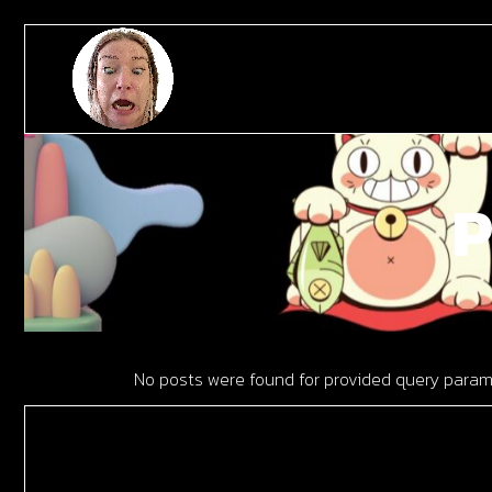
Skip
to
the
content
P
No posts were found for provided query param