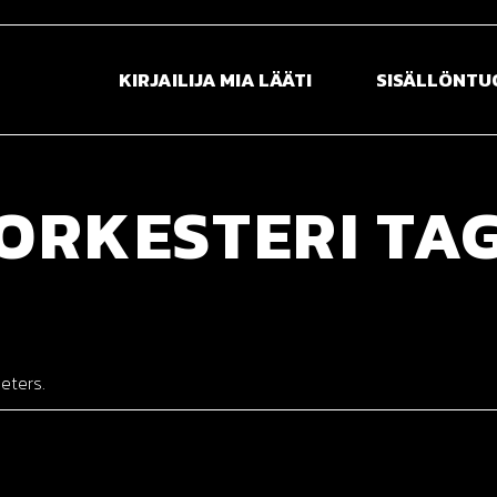
KIRJAILIJA MIA LÄÄTI
SISÄLLÖNT
Esittely
Sisällöntuotan
ORKESTERI TA
Kirjat
Reissuvideot ka
Media
Tapahtumat
eters.