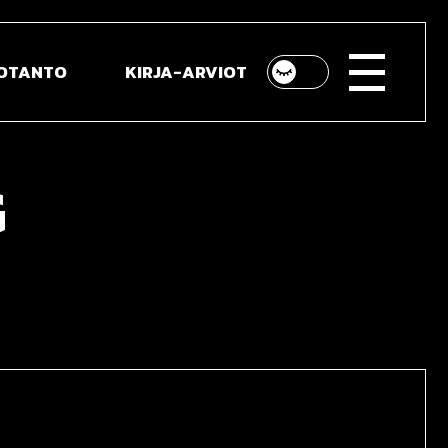
UOTANTO
KIRJA-ARVIOT
to
G
rtalla