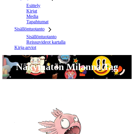
Esittely
Kirjat
Media
Tapahtumat
Sisällöntuotanto
Sisällöntuotanto
Reissuvideot kartalla
Kirja-arviot
Näkymätön Milanna Tag
No posts were found for provided query parameters.