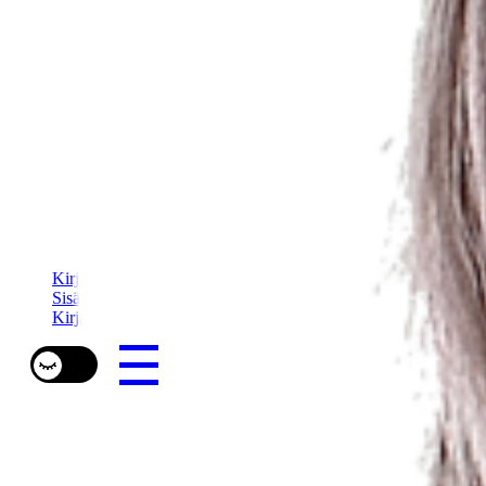
Kirjailija mia lääti
Sisällöntuotanto
Kirja-arviot