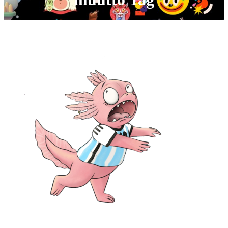
No posts were found for provided query parameters.
Ota yhteyttä: