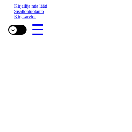
Kirjailija mia lääti
Sisällöntuotanto
Kirja-arviot