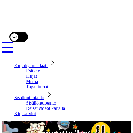
Kirjailija mia lääti
Esittely
Kirjat
Media
Tapahtumat
Sisällöntuotanto
Sisällöntuotanto
Reissuvideot kartalla
Kirja-arviot
muutto Tag