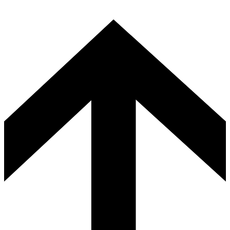
mia.laati(at)unteli.fi