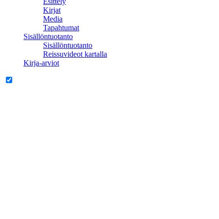
Esittely
Kirjat
Media
Tapahtumat
Sisällöntuotanto
Sisällöntuotanto
Reissuvideot kartalla
Kirja-arviot