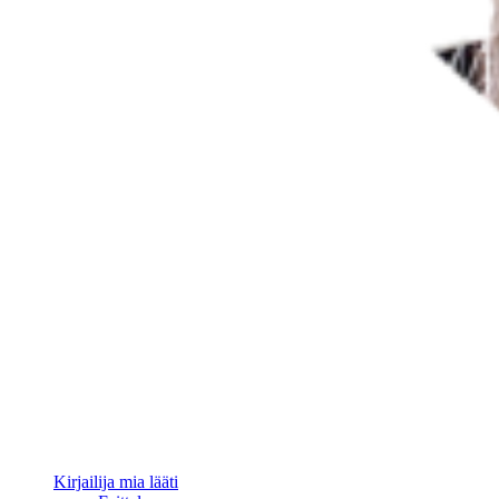
Kirjailija mia lääti