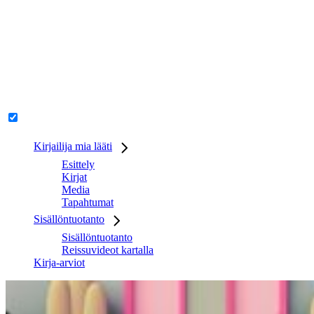
Kirjailija mia lääti
Esittely
Kirjat
Media
Tapahtumat
Sisällöntuotanto
Sisällöntuotanto
Reissuvideot kartalla
Kirja-arviot