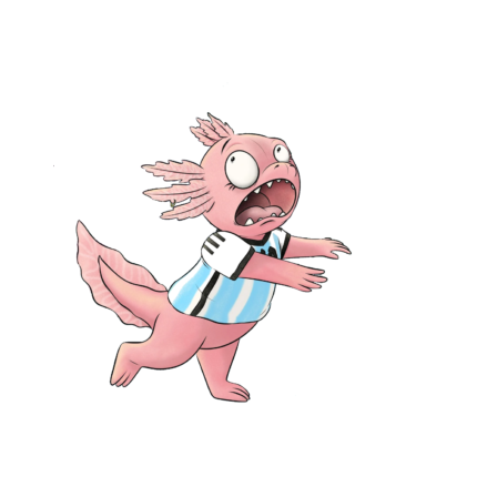
No posts were found for provided query parameters.
Ota yhteyttä:
Mia Lääti, Hyvinkää: