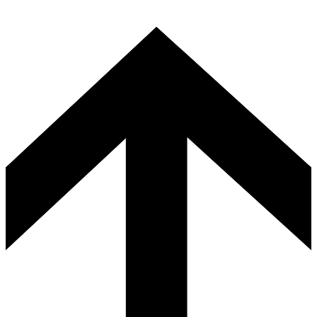
mia.laati(at)unteli.fi