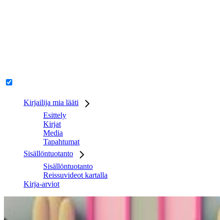
Kirjailija mia lääti
Esittely
Kirjat
Media
Tapahtumat
Sisällöntuotanto
Sisällöntuotanto
Reissuvideot kartalla
Kirja-arviot