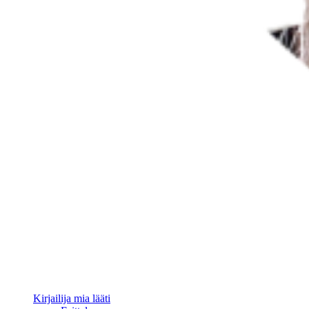
Kirjailija mia lääti