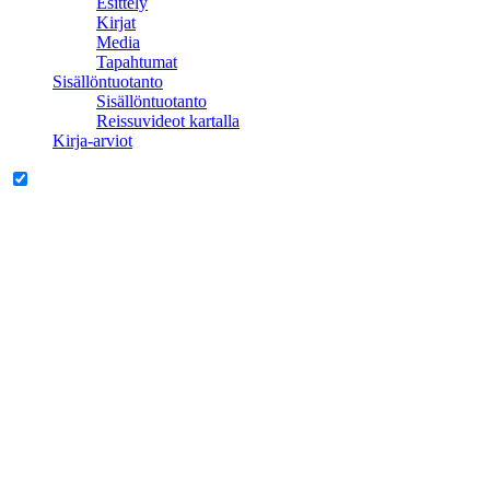
Esittely
Kirjat
Media
Tapahtumat
Sisällöntuotanto
Sisällöntuotanto
Reissuvideot kartalla
Kirja-arviot