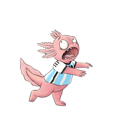
No posts were found for provided query parameters.
Ota yhteyttä:
Mia Lääti, Hyvinkää: