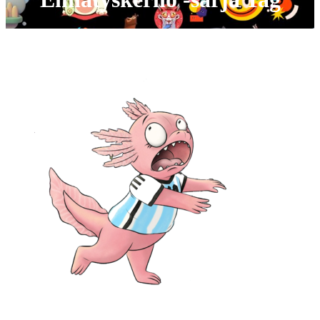
No posts were found for provided query parameters.
Ota yhteyttä: