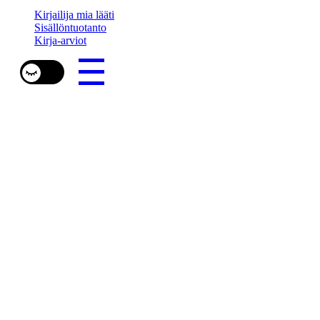
Kirjailija mia lääti
Sisällöntuotanto
Kirja-arviot