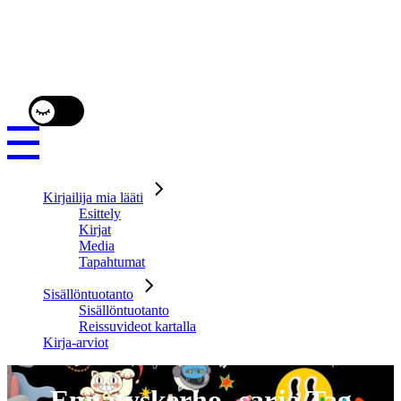
Kirjailija mia lääti
Esittely
Kirjat
Media
Tapahtumat
Sisällöntuotanto
Sisällöntuotanto
Reissuvideot kartalla
Kirja-arviot
Ennätyskerho -sarja Tag