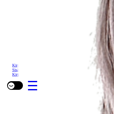
Kirjailija mia lääti
Sisällöntuotanto
Kirja-arviot