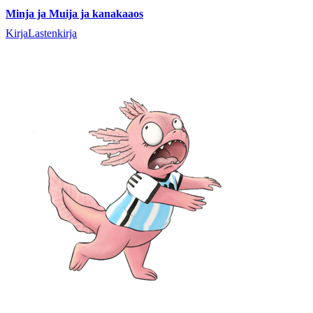
Minja ja Muija ja kanakaaos
Kirja
Lastenkirja
Ota yhteyttä: