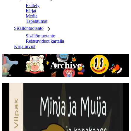
Esittely
Kirjat
Media
Tapahtumat
Sisällöntuotanto
Sisällöntuotanto
Reissuvideot kartalla
Kirja-arviot
Archive