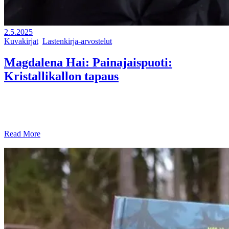
2.5.2025
Kuvakirjat
,
Lastenkirja-arvostelut
Magdalena Hai: Painajaispuoti:
Kristallikallon tapaus
Kevyt kirja-arvostelu: eloisasti ja pikkutarkasti kuvitettu lastenkirja!
Hämmennyin hiukan kun sain Magdalena Hain ja Teemu Juhanin
uusimman Painajaispuoti: Kristallikallon tapaus
Read More
SHARE: