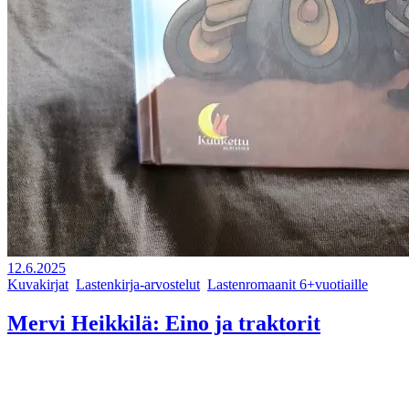
12.6.2025
Kuvakirjat
,
Lastenkirja-arvostelut
,
Lastenromaanit 6+vuotiaille
Mervi Heikkilä: Eino ja traktorit
Kevyt kirja-arvostelu: helppolukuinen lastenkirja traktoreista
lukemaan opettelevalle. Ostin kirjan lahjaksi esikouluun menevälle
pojalle ja kirja on todellakin omiaan juuri lukem