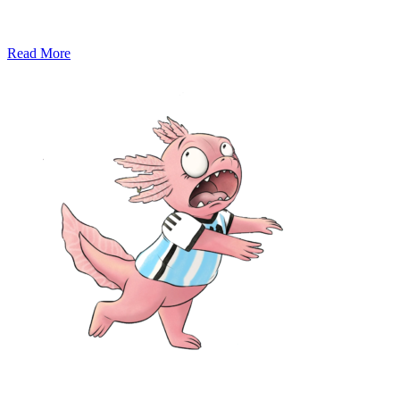
Marja-Stiina Suihkon lastenkirja Mummun ja Tirpun retkikirja
tuoksuu vahvasti mummolalta olematta silti lainkaan
Read More
SHARE:
Ota yhteyttä: