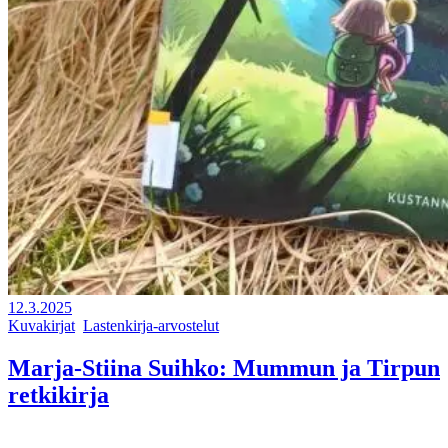
12.3.2025
Kuvakirjat
,
Lastenkirja-arvostelut
Marja-Stiina Suihko: Mummun ja Tirpun
retkikirja
Kevyt kirja-arvostelu: pedagoginen lastenkirja vaikeista aiheista.