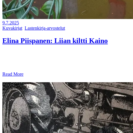
9.7.2025
Kuvakirjat
,
Lastenkirja-arvostelut
Elina Piispanen: Liian kiltti Kaino
Kevyt kirja-arvostelu: kotimainen kuvakirja liian kilteille lapsille. En
kovin usein lue kuvakirjoja, mutta päätin napata Elina Piispasen
”Liian kiltti Kaino” kuvakirjan matk
Read More
SHARE: