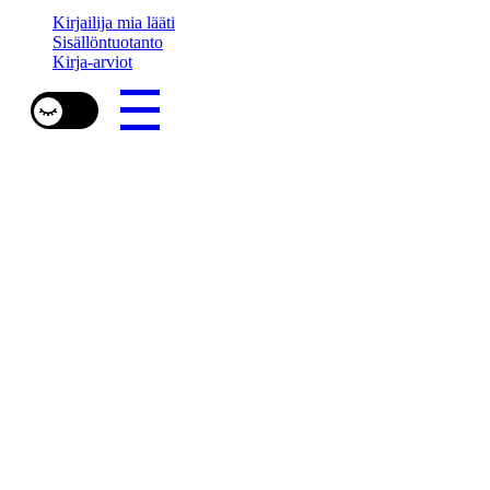
Kirjailija mia lääti
Sisällöntuotanto
Kirja-arviot