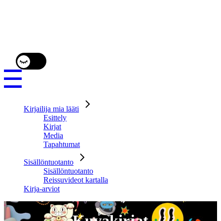
Kirjailija mia lääti
Esittely
Kirjat
Media
Tapahtumat
Sisällöntuotanto
Sisällöntuotanto
Reissuvideot kartalla
Kirja-arviot
Kuvakirjat