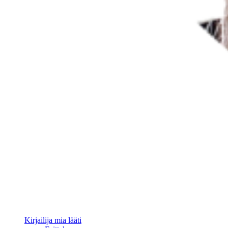
Kirjailija mia lääti