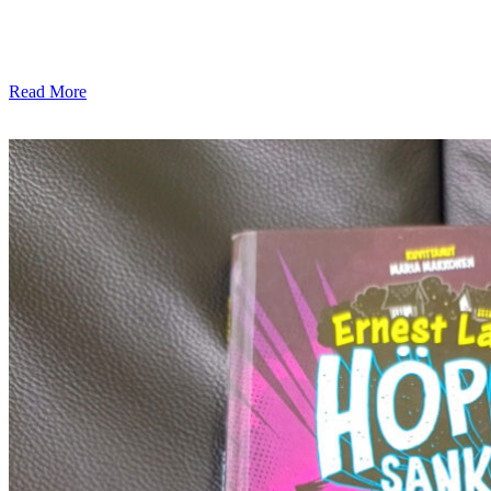
Kirjailija: George R. Martin Kuvitus: Luis Royo Kustantaja: Otava
Julkaisuvuosi: 2024 Ikäsuositus: +9v. Pitäisin silti pienen varauksen,
kirjassa kuitenkin kuolee päähenkilö j
Read More
share: