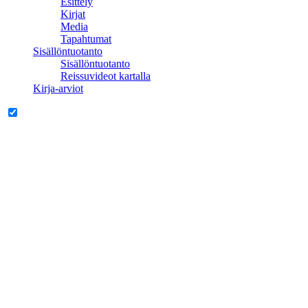
Esittely
Kirjat
Media
Tapahtumat
Sisällöntuotanto
Sisällöntuotanto
Reissuvideot kartalla
Kirja-arviot