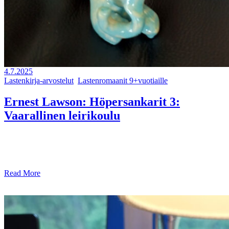
4.7.2025
Lastenkirja-arvostelut
,
Lastenromaanit 9+vuotiaille
Ernest Lawson: Höpersankarit 3:
Vaarallinen leirikoulu
Kevyt kirja-arvostelu: vauhdikkaassa huumoriseikkailussa olikin
dekkarin elkeitä! Olipas hauska tutustua Ernest Lawsonin
lastenkirjaan ja todeta, että se oli ihan yhtä hauska ku
Read More
share: