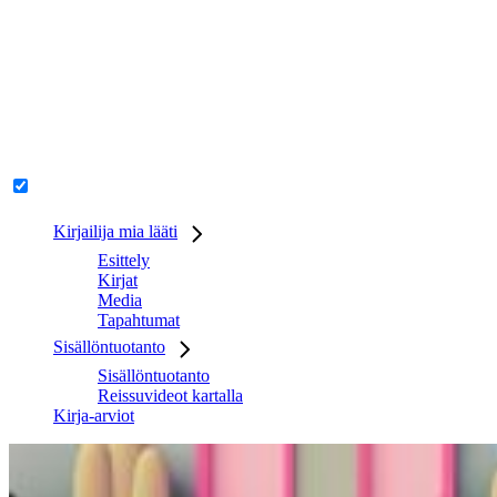
Kirjailija mia lääti
Esittely
Kirjat
Media
Tapahtumat
Sisällöntuotanto
Sisällöntuotanto
Reissuvideot kartalla
Kirja-arviot