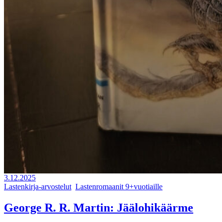
3.12.2025
Lastenkirja-arvostelut
,
Lastenromaanit 9+vuotiaille
George R. R. Martin: Jäälohikäärme